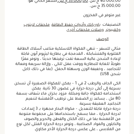
40.000,00 ج.س..
35.000,00
ج.س.
السعر الحالي هو:
35.000,00 ج.س..
غير متوفر في المخزون
التصنيفات:
باوربانك وأدوات حفظ الطاقة
,
ملحقات لابتوب
وكمبيوتر
,
وصلات ملحقات أخرى
الوصف
مثالي للسفر – تنهي المكواة اللاسلكية متاعب أسلاك الطاقة
الملتوية والمتشابكة ، المدمجة في بطارية ليثيوم أيون قابلة
لإعادة الشحن عالية السعة تمت ترقيتها حديثًا ، وتوفر عمرًا
طويلاً للغاية للبطارية ووقت عمل للكي ، وإزالة سريعة وفعالة
للتجاعيد ، وخفيفة الوزن وسهلة الحمل. (بما في ذلك كابل
شحن USB)
الكي الجاف والرطب 2 في 1 – يمكن للمكواة الصغيرة أن تسخن
بسرعة إلى أعلى درجة حرارة في غضون 30 ثانية. يمكن
استخدامه كمكواة جافة ومبللة. مزود بخزان ماء شفاف بسعة
80 مل ، يساعد زر الضغط على ترطيب الأقمشة لتنعيم
التجاعيد العميقة بسرعة.
درجة حرارة قابلة للتعديل – مكواة البخار مجهزة بـ 3 إعدادات
لدرجة الحرارة ، مما يسمح باستخدامها على مجموعة متنوعة
من الأقمشة بما في ذلك الكتان والقطن والحرير والصوف
والنايلون والمواد الصناعية ، وتوفر درجة الحرارة المثلى لكل نوع
من الملابس ، على عكس درجة الحرارة الأخر مكاوي.