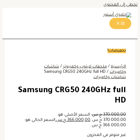
تخطي إلى المحتوى
تخفيضات!
الرئيسية
/
ملحقات لابتوب وكمبيوتر
/
شاشات
وكاميرات
/ Samsung CRG50 240GHz full HD
شاشات وكاميرات
Samsung CRG50 240GHz full
HD
370.000,00
ج.س.
السعر الأصلي هو:
370.000,00 ج.س..
366.000,00
ج.س.
السعر الحالي هو:
366.000,00 ج.س..
غير متوفر في المخزون