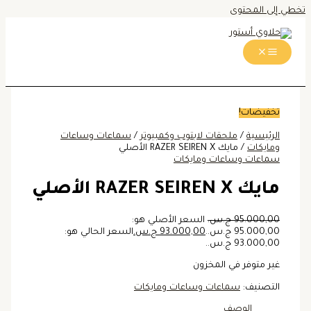
تخطي إلى المحتوى
تخفيضات!
الرئيسية
/
ملحقات لابتوب وكمبيوتر
/
سماعات وساعات
ومايكات
/ مايك RAZER SEIREN X الأصلي
سماعات وساعات ومايكات
مايك RAZER SEIREN X الأصلي
95.000,00
ج.س.
السعر الأصلي هو:
95.000,00 ج.س..
93.000,00
ج.س.
السعر الحالي هو:
93.000,00 ج.س..
غير متوفر في المخزون
التصنيف:
سماعات وساعات ومايكات
الوصف