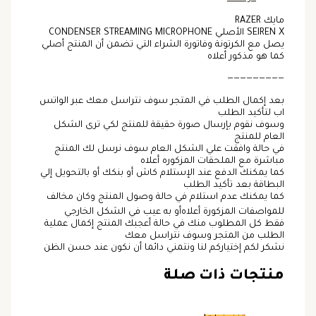
مايك RAZER
SEIREN X الأصلي CONDENSER STREAMING MICROPHONE
يصل مع الكرتونة وفاتورة الشراء التي تضمن أن المنتج أصلي
كما هو مذكور أعلاه
—————————
بعد إكمال الطلب في المتجر سوف نتراسل معك عبر الواتس
اب لتأكيد الطلب
وسوف نقوم بإرسال صورة حقيقة للمنتج لكي ترى الشكل
العام للمنتج
في حالة وافقت علي الشكل العام سوف نرسل لك المنتج
مباشرة مع الملحقات المزكوره أعلاه
كما يمكنك الدفع عند الإستلام كاش أو بنكك أو بالتحويل إلي
البطاقة بعد تأكيد الطلب
كما يمكنك عدم استلام في حالة وصول المنتج وكان مخالف
للمواصفات المزكورة أعلاه أو به عيب في الشكل الخارجي
فقط كل المطلوب منك في حالة أعجبك المنتج إكمال عملية
الطلب من المتجر وسوف نتراسل معك
نشكر لكم إختياركم لنا ونتمني دائما أن نكون عند حسن الظن
منتجات ذات صلة