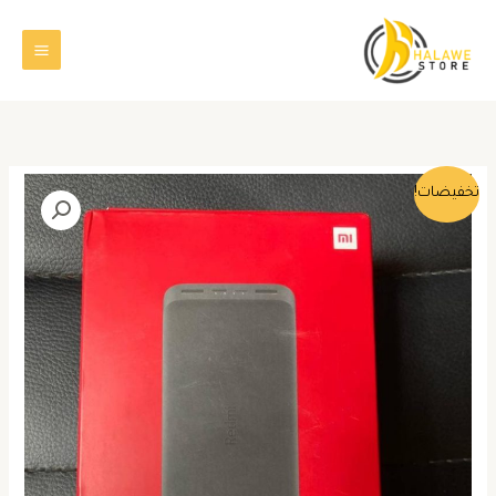
خطي
لى
لمحتوى
السعر
السعر
تخفيضات!
الأصلي
الحالي
هو:
هو:
18.000,00 ج.س..
14.000,00 ج.س..