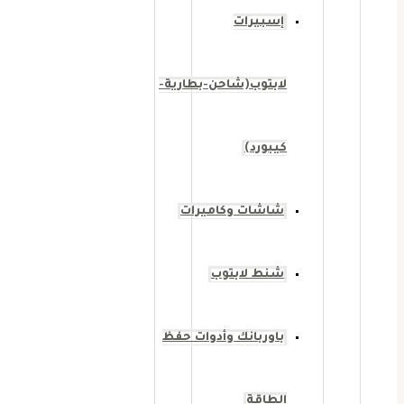
إسبيرات
لابتوب(شاحن-بطارية-
كيبورد)
شاشات وكاميرات
شنط لابتوب
باوربانك وأدوات حفظ
الطاقة