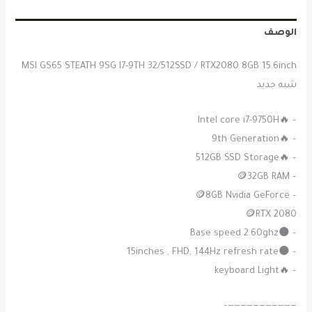
الوصف
MSI GS65 STEATH 9SG I7-9TH 32/512SSD / RTX2080 8GB 15.6inch
شبه جديد
– 🔥Intel core i7-9750H
– 🔥9th Generation
– 🔥512GB SSD Storage
– 🪙32GB RAM
– 🪙8GB Nvidia GeForce
🪙RTX 2080
– 🌑Base speed 2.60ghz
– 🌑15inches , FHD, 144Hz refresh rate
– 🔥keyboard Light
———————————–