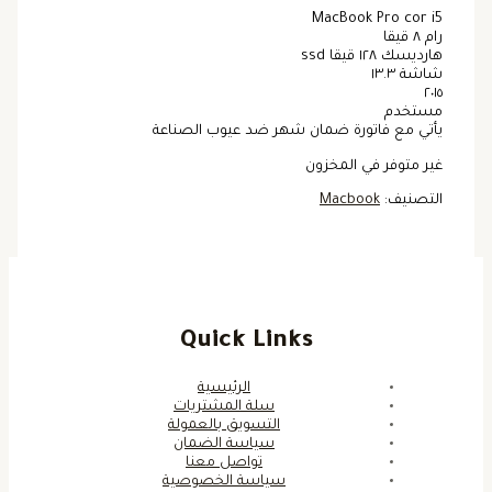
MacBook Pro cor i5
رام ٨ قيقا
هارديسك ١٢٨ قيقا ssd
شاشة ١٣.٣
٢٠١٥
مستخدم
يأتي مع فاتورة ضمان شهر ضد عيوب الصناعة
غير متوفر في المخزون
التصنيف:
Macbook
Quick Links
الرئيسية
سلة المشتريات
التسويق بالعمولة
سياسة الضمان
تواصل معنا
سياسة الخصوصية