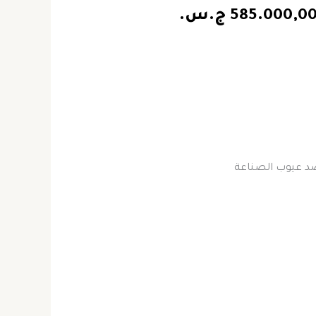
585.000,0
ج.س.
ضد عيوب الصناعة