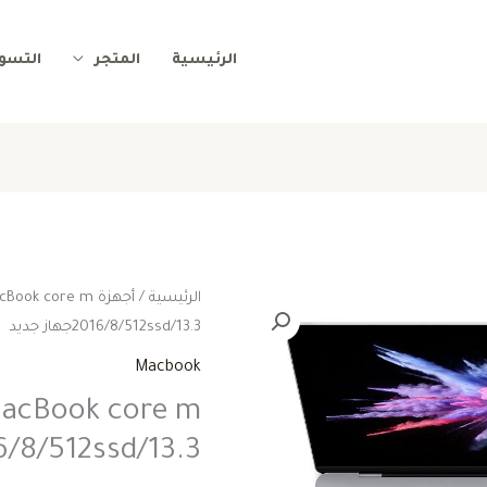
الرئيسية
المتجر
التسوي
الرئيسية
/
أجهزة Mac
cBook core m
ا
2016/8/512ssd/13.3جهاز جديد
ا
Macbook
ه
acBook core m
2016/8/512ssd/13.3جهاز
0