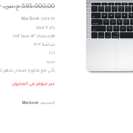
595.000,00
ج.س.
0
MacBook core m
رام ٨ قيقا
هارديسك ٥١٢ قيقا ssd
شاشة ١٣.٣
٢٠١٦
جديد
يأتي مع فاتورة ضمان شهر 
غير متوفر في المخزون
التصنيف:
Macbook