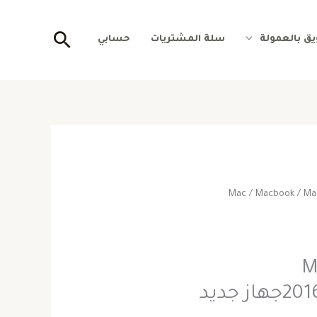
البحث
ق بالعمولة
سلة المشتريات
حسابي
/
Macbook
/ Ma
لسعر
السعر
لأصلي
الحالي
و:
هو:
M
 جديد
595.000,0 ج.س..
585.000,00 ج.س..