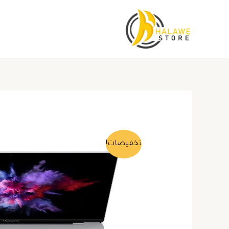
خطي
لى
لمحتوى
تخفيضات!