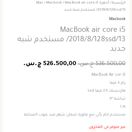
الرئيسية
/
أجهزة Mac
/ MacBook air core i5
Macbook
/
2018/8/128ssd/13/ مستخدم شبه جديد
Macbook
MacBook air core i5
2018/8/128ssd/13/ مستخدم شبه
جديد
536.500,00
ج.س.
526.500,00
ج.س.
MacBook Air cor i5
رام ٨ قيقا
هارديسك ١٢٨ قيقا ssd
شاشة ١٣
٢٠١٨
مستخدم ايام يأتي مع فاتورة ضمان شهر ضد عيوب الصناعة
غير متوفر في المخزون