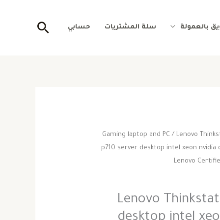
البحث
ق بالعمولة
سلة المشتريات
حسابي
Gaming laptop and PC
/ Lenovo Thinks
لسعر
السعر
p710 server desktop intel xeon nvidi
لأصلي
الحالي
Lenovo Certifi
و:
هو:
Lenovo Thinkstat
890.000,0 ج.س..
885.000,00 ج.س..
desktop intel xe