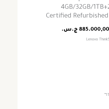
4GB/32GB/1TB+
Certified Refurbishe
885.000,0
ج.س.
Lenovo ThinkS
1