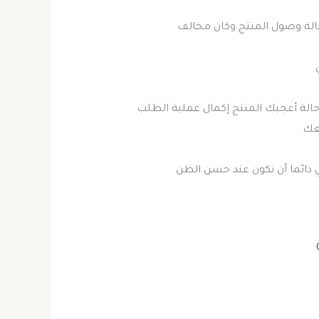
الة وصول المنتج وكان مخالف
لة أعجبك المنتج إكمال عملية الطلب
عك
ي دائما أن نكون عند حسن الظن