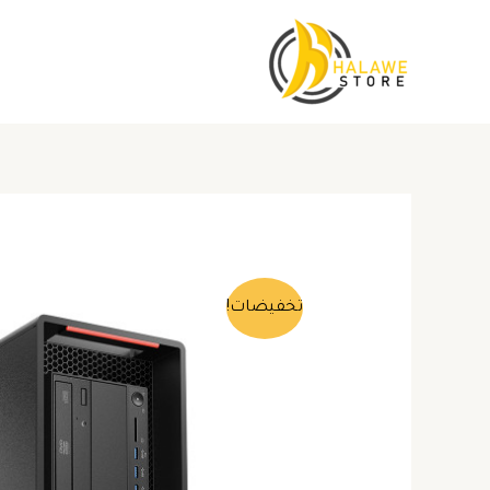
خطي
لى
لمحتوى
تخفيضات!