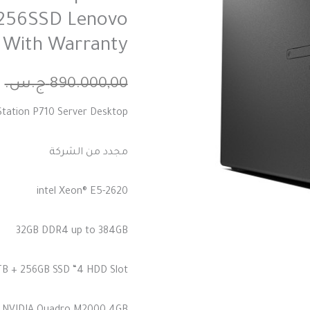
256SSD Lenovo
d With Warranty
890.000,00
ج.س.
0
tation P710 Server Desktop
مجدد من الشركة
intel Xeon®️ E5-2620
32GB DDR4 up to 384GB
TB + 256GB SSD “4 HDD Slot”