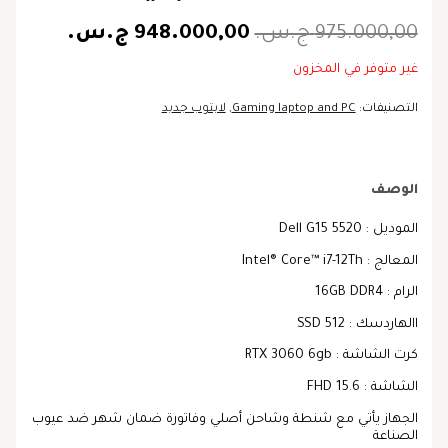
975.000,00
ج.س.
948.000,00
ج.س.
غير متوفر في المخزون
التصنيفات:
Gaming laptop and PC
,
لابتوب جديد
الوصف
الموديل : Dell G15 5520
المعالج : Intel® Core™ i7-12Th
الرام : 16GB DDR4
االهاردسك : 512 SSD
كرت الشاشة : RTX 3060 6gb
الشاشة : 15.6 FHD
الجهاز يأتي مع شنطة وشاحن أصلي وفاتورة ضمان شهر ضد عيوب
الصناعة