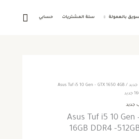
البحث
سويق بالعمولة
سلة المشتريات
حسابي
 جديد
/ Asus Tuf i5 10 Gen – GTX 1650 4GB
لسعر
السعر
يد
لأصلي
الحالي
ب جديد
و:
هو:
Asus Tuf i5 10 Gen
16GB DDR4 -512G
635.000,0 ج.س..
600.000,00 ج.س..