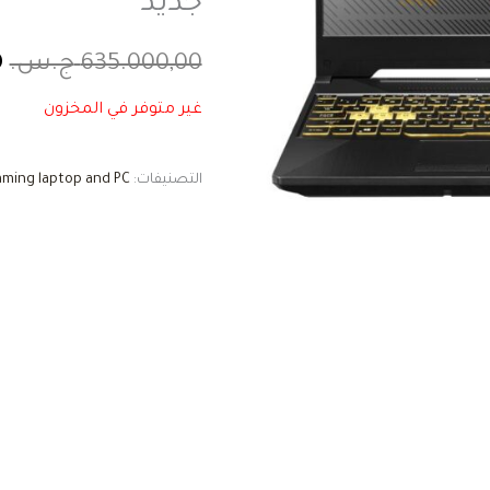
جديد
635.000,00
ج.س.
0
غير متوفر في المخزون
التصنيفات:
ming laptop and PC