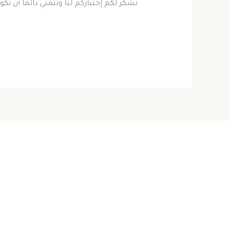
نشكر لكم إختياركم لنا ونتمني دائما أن ن