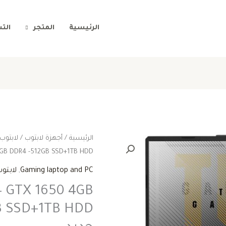
الرئيسية
المتجر
الت
الرئيسية
/
أجهزة لابتوب
/
لابتوب
ا
16GB DDR4 -512GB SSD+1TB HDD جد
ا
Gaming laptop and PC
,
لابتو
ه
 – GTX 1650 4GB
B SSD+1TB HDD
0