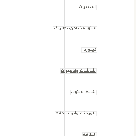
إسبيرات
لابتوب(شاحن-بطارية-
كيبورد)
شاشات وكاميرات
شنط لابتوب
باوربانك وأدوات حفظ
الطاقة