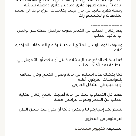
ضد عيوب الصناعة يأتي كيس فقط في حالة دفع 40 الف جنية
زيادة تأتي معه كيبورد عادي وماوس عادي ووصلة شاشة
وصلة كهربا عاديه في حال ترغب بملحقات اخري توجه الي قسم
الملحقات والاكسسوارات
———————————–
بعد إكمال الطلب في المتجر سوف نتراسل معك عبر الواتس
اب لتأكيد الطلب
وسوف نقوم بإرسال المنتج لك مباشرة مع الملحقات المزكوره
أعلاه
كما يمكنك الدفع عند الإستلام كاش أو بنكك أو بالتحويل إلي
البطاقة بعد تأكيد الطلب
كما يمكنك عدم استلام في حالة وصول المنتج وكان مخالف
للمواصفات المزكورة أعلاه
أو به عيب في الشكل الخارجي
فقط كل المطلوب منك في حالة أعجبك المنتج إكمال عملية
الطلب من المتجر وسوف نتراسل معك
نشكر لكم إختياركم لنا ونتمني دائما أن نكون عند حسن الظن
غير متوفر في المخزون
التصنيف:
كمبيوتر مستخدم