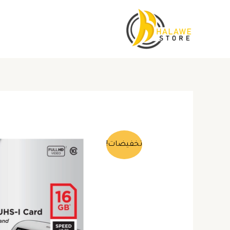
خطي
لى
لمحتوى
تخفيضات!