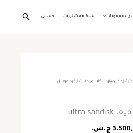
البحث
ق بالعمولة
سلة المشتريات
حسابي
تر
/
زواكر وهاردسكات ورامات
/ زاكرة موبايل
سعر
السعر
صلي
الحالي
هو:
4.50 ج.س..
3.500,00 ج.س..
3.500
ج.س.