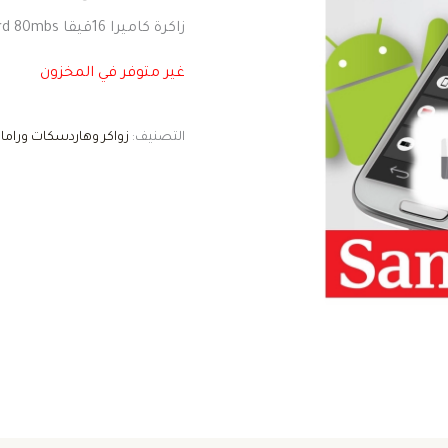
زاكرة كاميرا 16قيقا ultra sandisk microsdhc uhs-i card 80mbs
غير متوفر في المخزون
التصنيف:
زواكر وهاردسكات وراما